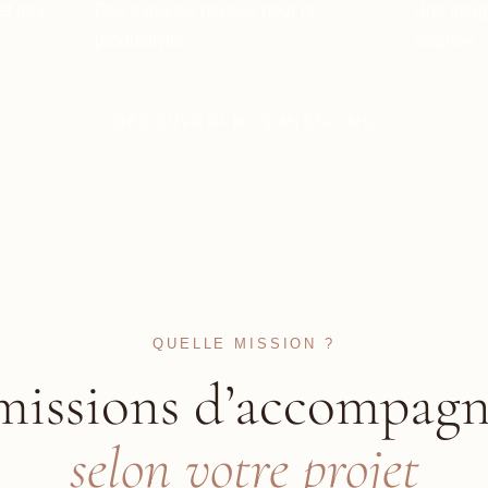
et des
Des espaces pensés pour la
Une imag
productivité
soignée
DÉCOUVRIR NOS MISSIONS
QUELLE MISSION ?
 missions d’accompag
selon votre projet